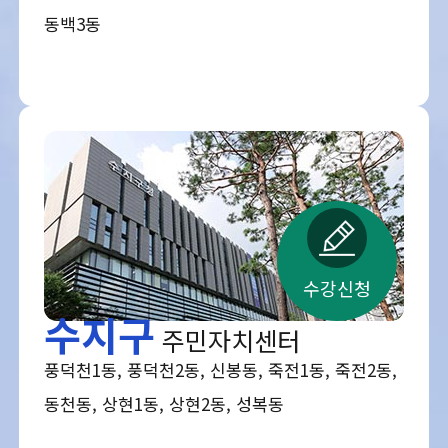
동백3동
수강신청
수지구
주민자치센터
풍덕천1동, 풍덕천2동, 신봉동, 죽전1동, 죽전2동,
동천동, 상현1동, 상현2동, 성복동