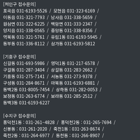
[처인구 접수문의]
포곡읍 031-6193-5526
/
모현읍 031-323-6169
/
이동읍 031-321-7793
/
남사읍 031-338-5659
/
원삼면 031-322-6225
/
백암면 031-333-2347
/
양지읍 031-338-0565
/
중앙동 031-338-8356
/
역북동 031-321-5761
/
유림1동 031-6193-5945
/
동부동 031-336-8112
/
삼가동 031-6193-5812
[기흥구 접수문의]
신갈동 031-693-5986
/
영덕1동 031-217-6578
/
구갈동 031-287-3404
/
상갈동 031-283-2662
/
기흥동 031-275-7141
/
서농동 031-273-9378
/
구성동 031-284-8671
/
마북동 031-6193-6881
/
동백2동 031-8005-7454
/
상하동 031-282-0053
/
보정동 031-263-6774
/
보라동 031-285-2512
/
동백3동 031-6193-6227
[수지구 접수문의]
풍덕천1동 : 031-261–4828
/
풍덕천2동 : 031-265-7694
/
신봉동 : 031-261-2020
/
죽전1동 : 031-263-8674
/
죽전2동 : 031-264-6977
/
동천동 : 031-266-8907
/