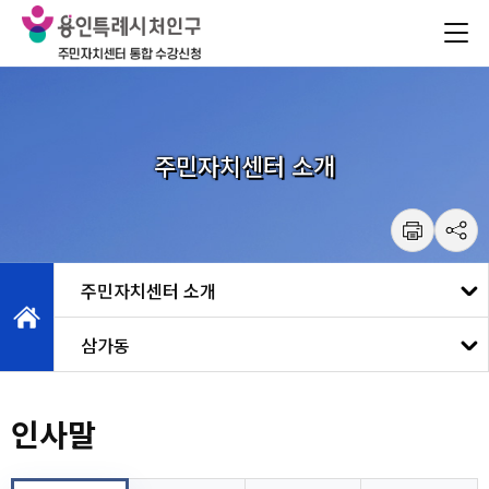
건
주메뉴 바로가기
본문 바로가기
너
뛰
기
메
뉴
주민자치센터 소개
삼가동
인사말