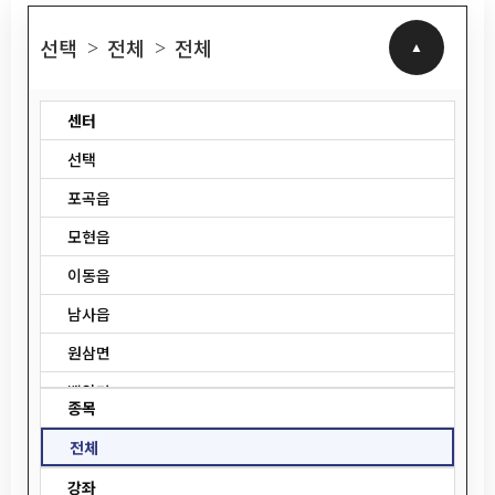
선택
전체
전체
>
>
센터
선택
포곡읍
모현읍
이동읍
남사읍
원삼면
백암면
종목
양지읍
전체
중앙동
강좌