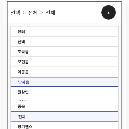
선택
전체
전체
>
>
센터
선택
포곡읍
모현읍
이동읍
남사읍
원삼면
백암면
종목
양지읍
전체
중앙동
정기헬스