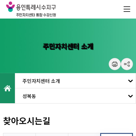
건
주메뉴 바로가기
본문 바로가기
너
뛰
기
메
뉴
주민자치센터 소개
성복동
찾아오시는길