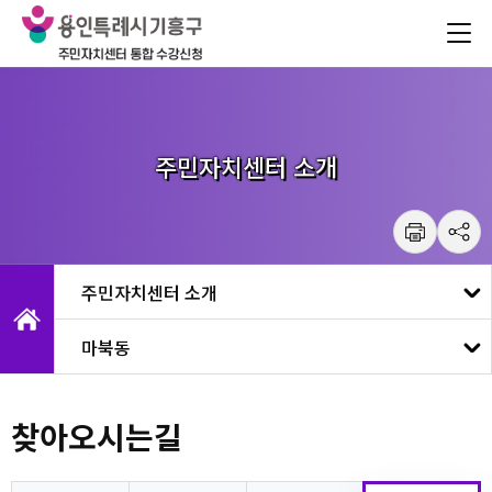
건
주메뉴 바로가기
본문 바로가기
너
뛰
기
메
뉴
주민자치센터 소개
마북동
찾아오시는길