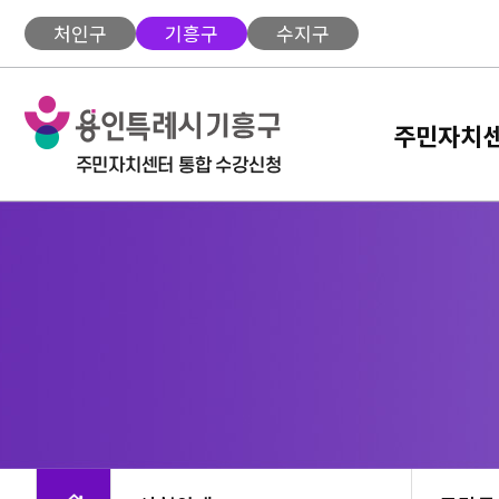
건
주메뉴 바로가기
본문 바로가기
처인구
기흥구
수지구
너
뛰
기
메
주민자치센
뉴
주민
다양한 
편리한 