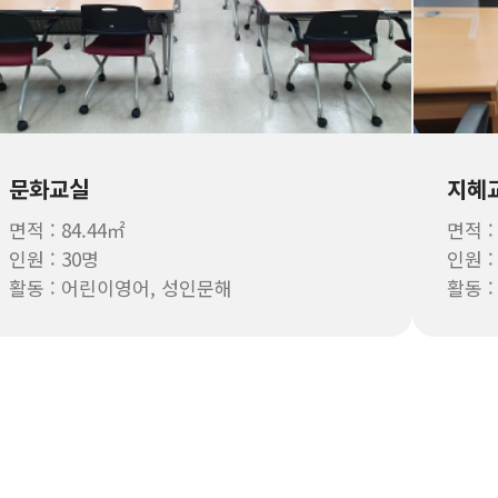
문화교실
지혜
면적 : 84.44㎡
면적 :
인원 : 30명
인원 :
활동 : 어린이영어, 성인문해
활동 