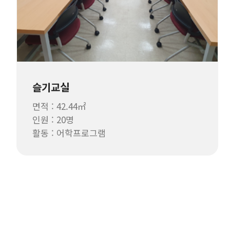
슬기교실
면적 : 42.44㎡
인원 : 20명
활동 : 어학프로그램