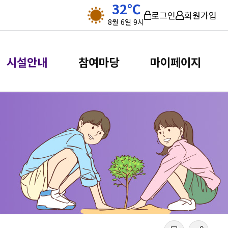
32℃
로그인
회원가입
8월 6일 9시
시설안내
참여마당
마이페이지
 안내
시설안내
참여마당
마이페
수강신청
영덕1동
신갈동
수강신청 도우
구갈동
 편의 정보를
새로운 소식 및 서비스 안내 정보를
확인해보세요.
서농동
기흥동
구성동
상하동
동백2동
보정동
동백3동