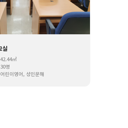
교실
 42.44㎡
 30명
: 어린이영어, 성인문해