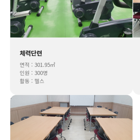
체력단련
면적 : 301.95㎡
인원 : 300명
활동 : 헬스