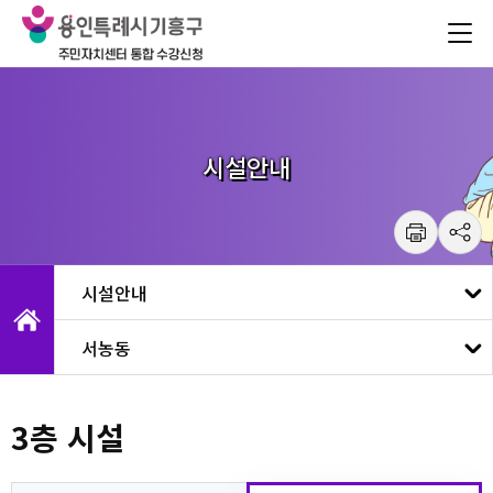
건
주메뉴 바로가기
본문 바로가기
너
뛰
기
메
뉴
시설안내
서농동
3층 시설