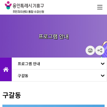
건
주메뉴 바로가기
본문 바로가기
너
뛰
기
메
뉴
프로그램 안내
구갈동
구갈동